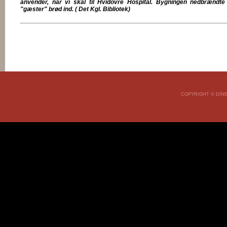
anvender, når vi skal til Hvidovre Hospital. Bygningen nedbrændte
"gæster" brød ind. ( Det Kgl. Bibliotek)
COPYRIGHT © DINE