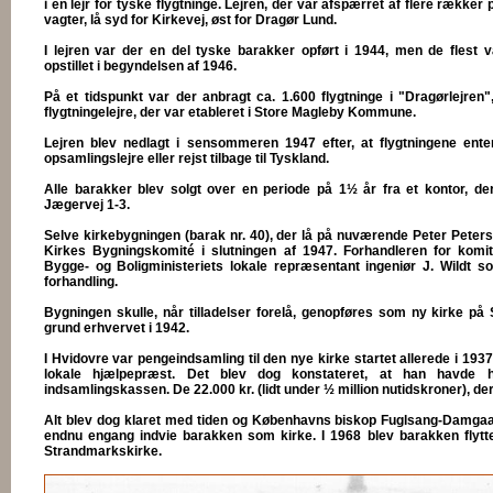
i en lejr for tyske flygtninge. Lejren, der var afspærret af flere række
vagter, lå syd for Kirkevej, øst for Dragør Lund.
I lejren var der en del tyske barakker opført i 1944, men de flest
opstillet i begyndelsen af 1946.
På et tidspunkt var der anbragt ca. 1.600 flygtninge i "Dragørlejren
flygtningelejre, der var etableret i Store Magleby Kommune.
Lejren blev nedlagt i sensommeren 1947 efter, at flygtningene enten 
opsamlingslejre eller rejst tilbage til Tyskland.
Alle barakker blev solgt over en periode på 1½ år fra et kontor, der
Jægervej 1-3.
Selve kirkebygningen (barak nr. 40), der lå på nuværende Peter Peters
Kirkes Bygningskomité i slutningen af 1947. Forhandleren for kom
Bygge- og Boligministeriets lokale repræsentant ingeniør J. Wildt so
forhandling.
Bygningen skulle, når tilladelser forelå, genopføres som ny kirke på
grund erhvervet i 1942.
I Hvidovre var pengeindsamling til den nye kirke startet allerede i 193
lokale hjælpepræst. Det blev dog konstateret, at han havde 
indsamlingskassen. De 22.000 kr. (lidt under ½ million nutidskroner), de
Alt blev dog klaret med tiden og Københavns biskop Fuglsang-Damga
endnu engang indvie barakken som kirke. I 1968 blev barakken flytt
Strandmarkskirke.