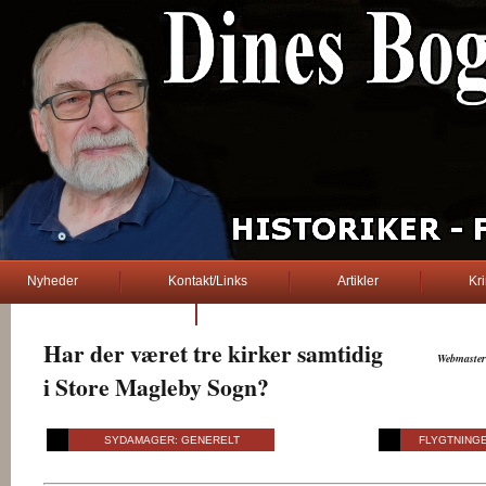
Nyheder
Kontakt/Links
Artikler
Kr
2. verdenskrig
Har der været tre kirker samtidig
..........
Webmaster
i Store Magleby Sogn?
... Dines Bogø ...
SYDAMAGER: GENERELT
FLYGTNING