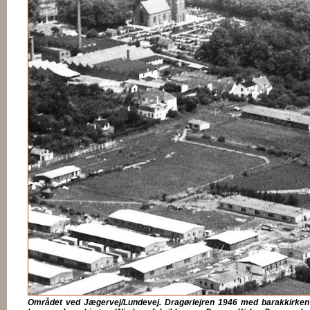
Området ved Jægervej/Lundevej. Dragørlejren 1946 med barakkirken m