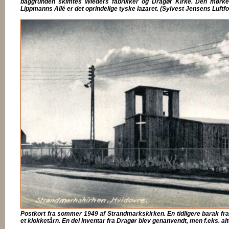
baggrunden skimtes Wieders fabrikker og Dragør Kirke. Den mørk
Lippmanns Allé er det oprindelige tyske lazaret. (Sylvest Jensens Luftfo
Postkort fra sommer 1949 af Strandmarkskirken. En tidligere barak fra Dr
et klokketårn. En del inventar fra Dragør blev genanvendt, men f.eks. alt