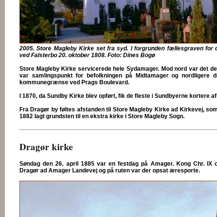
2005. Store Magleby Kirke set fra syd. I forgrunden fællesgraven for 
ved Falsterbo 20. oktober 1808. Foto: Dines Bogø
Store Magleby Kirke servicerede hele Sydamager. Mod nord var det de
var samlingspunkt for befolkningen på Midtamager og nordligere de
kommunegrænse ved Prags Boulevard.
I 1870, da Sundby Kirke blev opført, fik de fleste i Sundbyerne kortere afs
Fra Dragør by føltes afstanden til Store Magleby Kirke ad Kirkevej, som 
1882 lagt grundsten til en ekstra kirke i Store Magleby Sogn.
Dragør kirke
Søndag den 26. april 1885 var en festdag på Amager. Kong Chr. IX o
Dragør ad Amager Landevej og på ruten var der opsat æresporte.