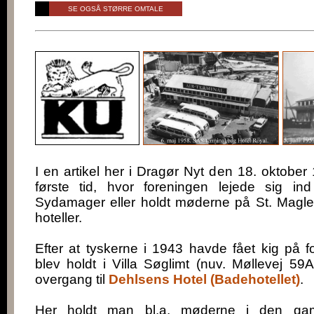
SE OGSÅ STØRRE OMTALE
I en artikel her i Dragør Nyt den 18. oktobe
første tid, hvor foreningen lejede sig ind
Sydamager eller holdt møderne på St. Magle
hoteller.
Efter at tyskerne i 1943 havde fået kig på 
blev holdt i Villa Søglimt (nuv. Møllevej 59A
overgang til
Dehlsens Hotel (Badehotellet)
.
Her holdt man bl.a. møderne i den gam