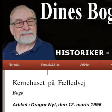
Nyheder
Kontakt/Links
Artikler
K
2. verdenskrig
Kernehuset på Fælledvej
...............
Bogø
Artikel i Dragør Nyt, den 12. marts 1996