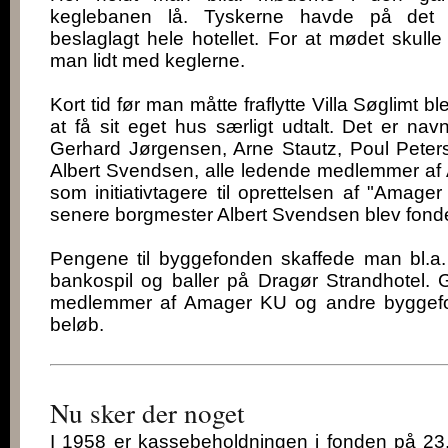
keglebanen lå. Tyskerne havde på det 
beslaglagt hele hotellet. For at mødet skulle v
man lidt med keglerne.
Kort tid før man måtte fraflytte Villa Søglimt 
at få sit eget hus særligt udtalt. Det er n
Gerhard Jørgensen, Arne Stautz, Poul Pete
Albert Svendsen, alle ledende medlemmer af
som initiativtagere til oprettelsen af "Amag
senere borgmester Albert Svendsen blev fonde
Pengene til byggefonden skaffede man bl.a. 
bankospil og baller på Dragør Strandhotel.
medlemmer af Amager KU og andre byggefo
beløb.
Nu sker der noget
I 1958 er kassebeholdningen i fonden på 23.