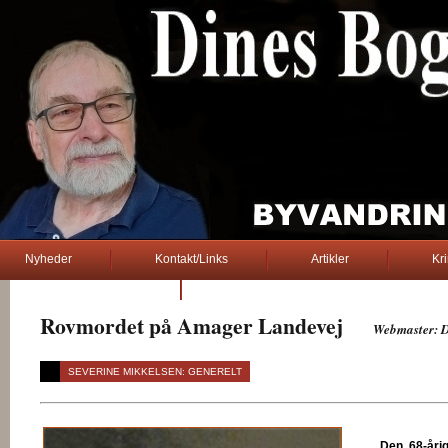
Nyheder
Kontakt/Links
Artikler
Kr
2. verdenskrig
Rovmordet på Amager Landevej
......
Webmaster: 
SEVERINE MIKKELSEN: GENERELT
Bogø
Den 68-årig