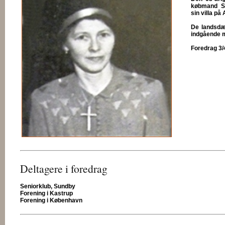
købmand Se
sin villa p
De landsdæ
indgående 
Foredrag 3/4
Deltagere i foredrag
Seniorklub, Sundby
Forening i Kastrup
Forening i København